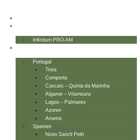
TOP-10
PRO-AM
Infinitum PRO-AM
SÜD-EUROPA
Portugal
Troia
Comporta
Cascais – Quinta da Marinha
Algarve – Vilamoura
Lagos – Palmares
Azoren
Aroeira
Spanien
Novo Sancti Petri